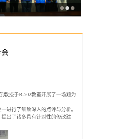
导会
教授于B-502教室开展了一场题为
。
逐一进行了细致深入的点评与分析。
，提出了诸多具有针对性的修改建