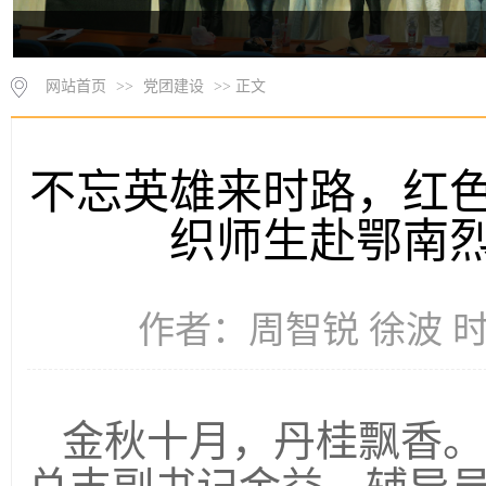
网站首页
>>
党团建设
>> 正文
不忘英雄来时路，红
织师生赴鄂南
作者：周智锐 徐波 时间
金秋十月，丹桂飘香。